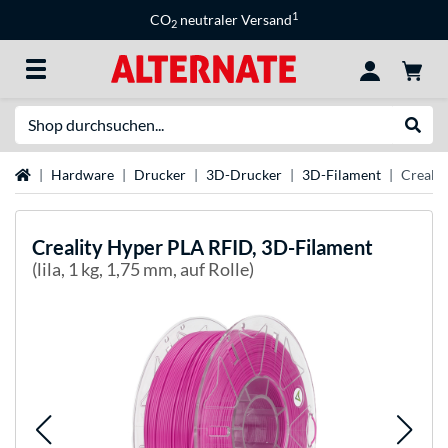
1
CO
neutraler Versand
2
Suche
Suche
Startseite
Hardware
Drucker
3D-Drucker
3D-Filament
Crealit
Creality
Hyper PLA RFID, 3D-Filament
(lila, 1 kg, 1,75 mm, auf Rolle)