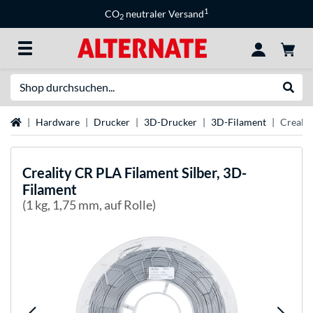
1
CO
neutraler Versand
2
Suche
Suche
Startseite
Hardware
Drucker
3D-Drucker
3D-Filament
Crealit
Creality
CR PLA Filament Silber, 3D-
Filament
(1 kg, 1,75 mm, auf Rolle)