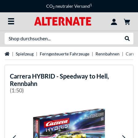
1
CO
neutraler Versand
2
Suche
Suche
Startseite
Spielzeug
Ferngesteuerte Fahrzeuge
Rennbahnen
Carre
Carrera
HYBRID - Speedway to Hell,
Rennbahn
(1:50)