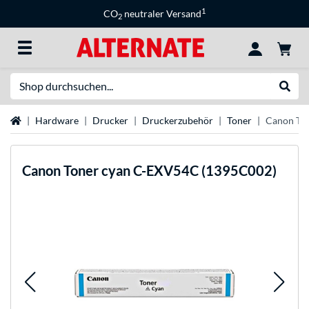
1
CO
neutraler Versand
2
Suche
Suche
Startseite
Hardware
Drucker
Druckerzubehör
Toner
Canon To
Canon
Toner cyan C-EXV54C (1395C002)