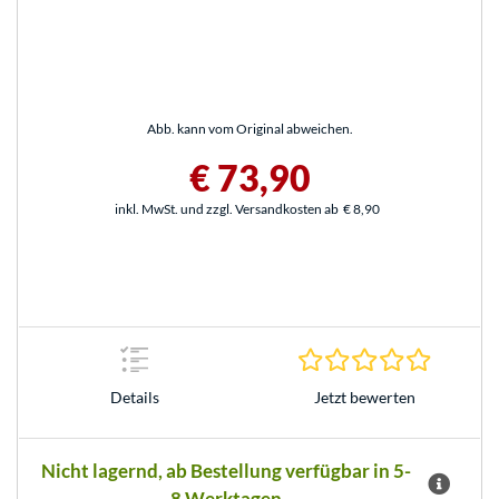
Abb. kann vom Original abweichen.
€ 73,90
inkl. MwSt. und zzgl. Versandkosten ab
€ 8,90
0.0 Stern
Jetzt bewerten
Details
Nicht lagernd, ab Bestellung verfügbar in 5-
8 Werktagen