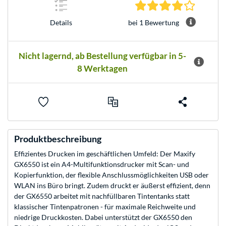
4.0 Stern
bei 1 Bewertung
Details
Nicht lagernd, ab Bestellung verfügbar in 5-
8 Werktagen
Produktbeschreibung
Effizientes Drucken im geschäftlichen Umfeld: Der Maxify
GX6550 ist ein A4-Multifunktionsdrucker mit Scan- und
Kopierfunktion, der flexible Anschlussmöglichkeiten USB oder
WLAN ins Büro bringt. Zudem druckt er äußerst effizient, denn
der GX6550 arbeitet mit nachfüllbaren Tintentanks statt
klassischer Tintenpatronen - für maximale Reichweite und
niedrige Druckkosten. Dabei unterstützt der GX6550 den