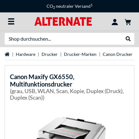
1
CO
neutraler Versand
2
Suche
Suche
Startseite
Hardware
Drucker
Drucker-Marken
Canon Drucker
Canon
Maxify GX6550,
Multifunktionsdrucker
(grau, USB, WLAN, Scan, Kopie, Duplex (Druck),
Duplex (Scan))