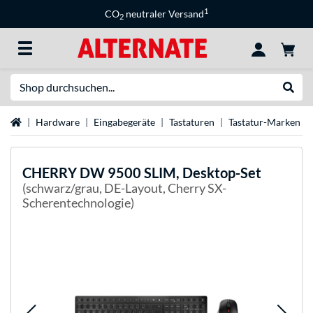
1
CO
neutraler Versand
2
Suche
Suche
Startseite
Hardware
Eingabegeräte
Tastaturen
Tastatur-Marken
CHERRY
DW 9500 SLIM, Desktop-Set
(schwarz/grau, DE-Layout, Cherry SX-
Scherentechnologie)