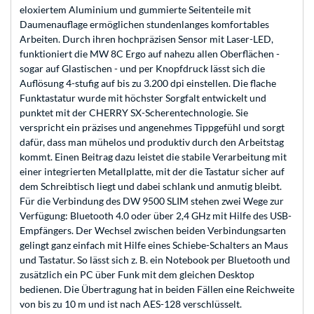
eloxiertem Aluminium und gummierte Seitenteile mit
Daumenauflage ermöglichen stundenlanges komfortables
Arbeiten. Durch ihren hochpräzisen Sensor mit Laser-LED,
funktioniert die MW 8C Ergo auf nahezu allen Oberflächen -
sogar auf Glastischen - und per Knopfdruck lässt sich die
Auflösung 4-stufig auf bis zu 3.200 dpi einstellen. Die flache
Funktastatur wurde mit höchster Sorgfalt entwickelt und
punktet mit der CHERRY SX-Scherentechnologie. Sie
verspricht ein präzises und angenehmes Tippgefühl und sorgt
dafür, dass man mühelos und produktiv durch den Arbeitstag
kommt. Einen Beitrag dazu leistet die stabile Verarbeitung mit
einer integrierten Metallplatte, mit der die Tastatur sicher auf
dem Schreibtisch liegt und dabei schlank und anmutig bleibt.
Für die Verbindung des DW 9500 SLIM stehen zwei Wege zur
Verfügung: Bluetooth 4.0 oder über 2,4 GHz mit Hilfe des USB-
Empfängers. Der Wechsel zwischen beiden Verbindungsarten
gelingt ganz einfach mit Hilfe eines Schiebe-Schalters an Maus
und Tastatur. So lässt sich z. B. ein Notebook per Bluetooth und
zusätzlich ein PC über Funk mit dem gleichen Desktop
bedienen. Die Übertragung hat in beiden Fällen eine Reichweite
von bis zu 10 m und ist nach AES-128 verschlüsselt.