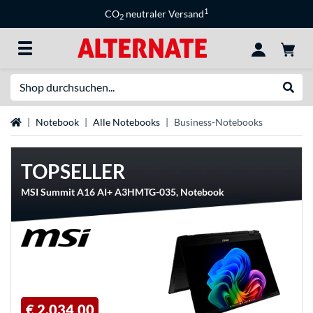
1
CO
neutraler Versand
2
Suche
Suche
Startseite
Notebook
Alle Notebooks
Business-Notebooks
TOPSELLER
MSI Summit A16 AI+ A3HMTG-035, Notebook
€ 2.034,00