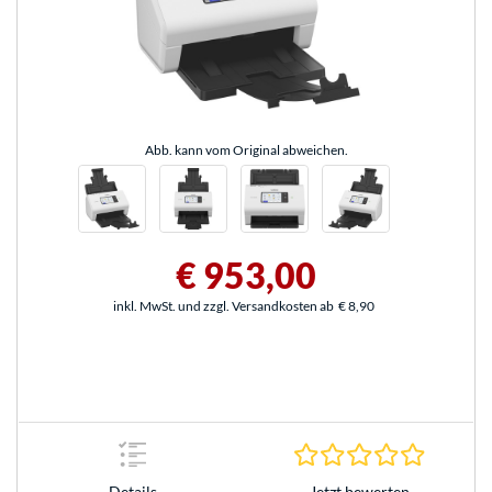
Abb. kann vom Original abweichen.
€ 953,00
inkl. MwSt. und zzgl. Versandkosten ab
€ 8,90
0.0 Stern
Jetzt bewerten
Details