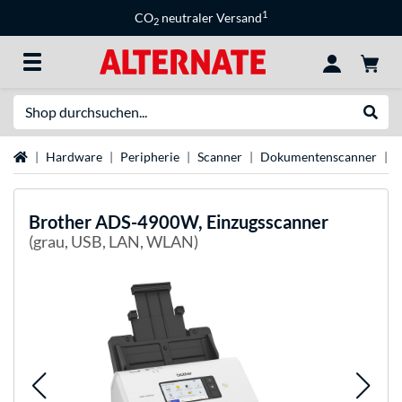
1
CO
neutraler Versand
2
Suche
Suche
Startseite
Hardware
Peripherie
Scanner
Dokumentenscanner
B
Brother
ADS-4900W, Einzugsscanner
(grau, USB, LAN, WLAN)