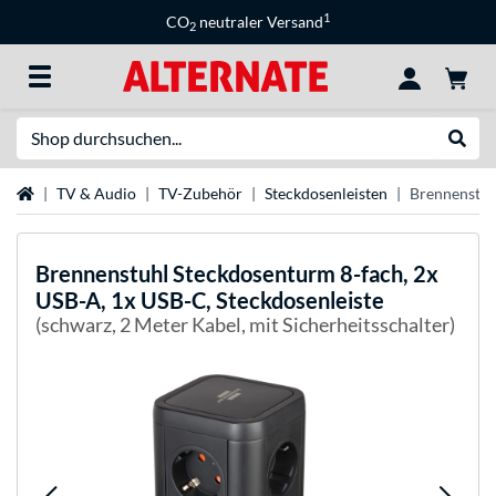
1
CO
neutraler Versand
2
Suche
Suche
Startseite
TV & Audio
TV-Zubehör
Steckdosenleisten
Brennenstuh
Brennenstuhl
Steckdosenturm 8-fach, 2x
USB-A, 1x USB-C, Steckdosenleiste
(schwarz, 2 Meter Kabel, mit Sicherheitsschalter)