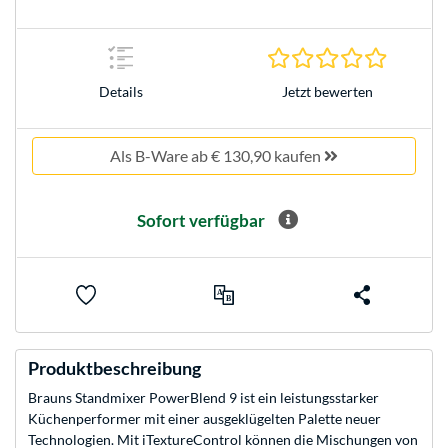
0.0 Stern
Jetzt bewerten
Details
Als B-Ware ab € 130,90 kaufen
Sofort verfügbar
Produktbeschreibung
Brauns Standmixer PowerBlend 9 ist ein leistungsstarker
Küchenperformer mit einer ausgeklügelten Palette neuer
Technologien. Mit iTextureControl können die Mischungen von