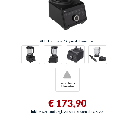
Abb. kann vom Original abweichen.
!
Sicherheits-
hinweise
€ 173,90
inkl. MwSt. und zzgl. Versandkosten ab
€ 8,90