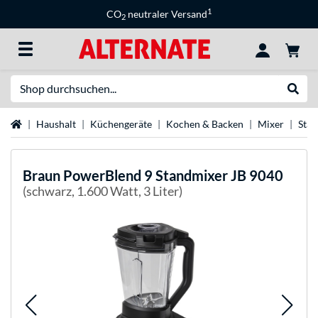
1
CO
neutraler Versand
2
Suche
Suche
Startseite
Haushalt
Küchengeräte
Kochen & Backen
Mixer
Sta
Braun
PowerBlend 9 Standmixer JB 9040
(schwarz, 1.600 Watt, 3 Liter)