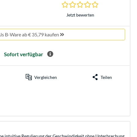
0.0 Sterne bei 0 Be
Jetzt bewerten
ls B-Ware ab € 35,79 kaufen
Sofort verfügbar
Vergleichen
Teilen
ine intuitive Regulierung der Geschwindigkeit ohne Unterbrechung,