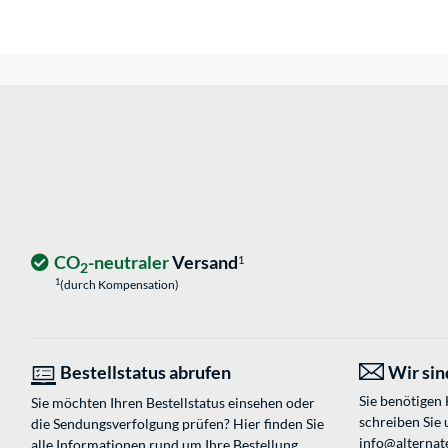
CO
-neutraler
Versand
1
2
1
(durch Kompensation)
Bestellstatus abrufen
Wir sind
Sie benötigen
Sie möchten Ihren Bestellstatus einsehen oder
schreiben Sie 
die Sendungsverfolgung prüfen? Hier finden Sie
info@alternate
alle Informationen rund um Ihre Bestellung.