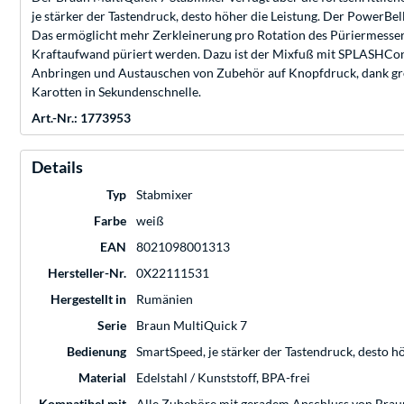
je stärker der Tastendruck, desto höher die Leistung. Der PowerB
Das ermöglicht mehr Zerkleinerung pro Rotation des Püriermessers
Kraftaufwand püriert werden. Dazu ist der Mixfuß mit SPLASHContro
Anbringen und Austauschen von Zubehör auf Knopfdruck, dank größ
Karotten in Sekundenschnelle.
Art.-Nr.: 1773953
Details
Typ
Stabmixer
Farbe
weiß
EAN
8021098001313
Hersteller-Nr.
0X22111531
Hergestellt in
Rumänien
Serie
Braun MultiQuick 7
Bedienung
SmartSpeed, je stärker der Tastendruck, desto h
Material
Edelstahl / Kunststoff, BPA-frei
Kompatibel mit
Alle Zubehöre mit geradem Anschluss von Brau