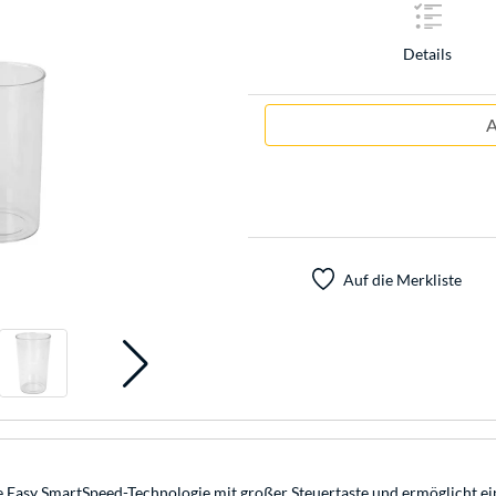
Details
A
Auf die Merkliste
he Easy SmartSpeed-Technologie mit großer Steuertaste und ermöglicht e