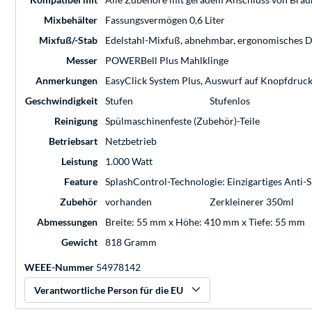
Mixbehälter
Fassungsvermögen 0,6 Liter
Mixfuß/-Stab
Edelstahl-Mixfuß, abnehmbar, ergonomisches D
Messer
POWERBell Plus Mahlklinge
Anmerkungen
EasyClick System Plus, Auswurf auf Knopfdruc
Geschwindigkeit
Stufen
Stufenlos
Reinigung
Spülmaschinenfeste (Zubehör)-Teile
Betriebsart
Netzbetrieb
Leistung
1.000 Watt
Feature
SplashControl-Technologie: Einzigartiges Anti-S
Zubehör
vorhanden
Zerkleinerer 350ml
Abmessungen
Breite: 55 mm x Höhe: 410 mm x Tiefe: 55 mm
Gewicht
818 Gramm
WEEE-Nummer
54978142
Verantwortliche Person für die EU