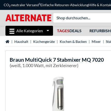
1
CO
neutraler Versand
Einfache Retouren-Abwicklung
Hilfe
&
Kontak
2
Alle Kategorien
TAGES
DEALS
REFURBIS
Startseite
Haushalt
Küchengeräte
Kochen & Backen
Mixer
Sta
Braun
MultiQuick 7 Stabmixer MQ 7020
(weiß, 1.000 Watt, mit Zerkleinerer)