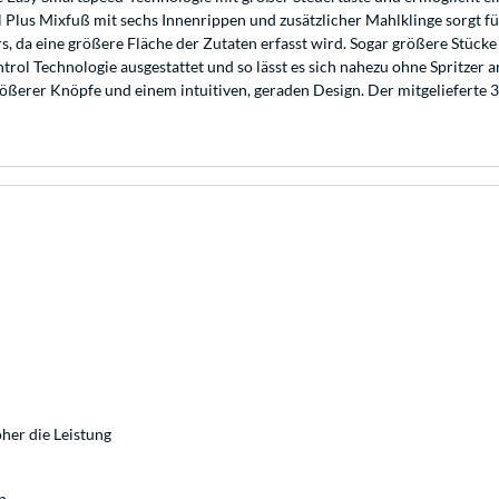
ell Plus Mixfuß mit sechs Innenrippen und zusätzlicher Mahlklinge sorgt
, da eine größere Fläche der Zutaten erfasst wird. Sogar größere Stüc
l Technologie ausgestattet und so lässt es sich nahezu ohne Spritzer a
erer Knöpfe und einem intuitiven, geraden Design. Der mitgelieferte 35
öher die Leistung
n