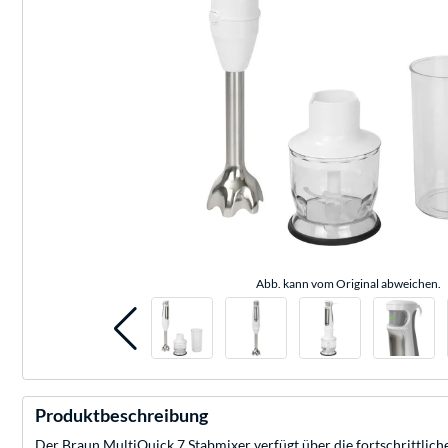
Abb. kann vom Original abweichen.
Produktbeschreibung
Der Braun MultiQuick 7 Stabmixer verfügt über die fortschrittlic