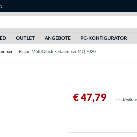
t
Suche
HED
OUTLET
ANGEBOTE
PC-KONFIGURATOR
bmixer
Braun MultiQuick 7 Stabmixer MQ 7020
€ 47,79
inkl. MwSt. u