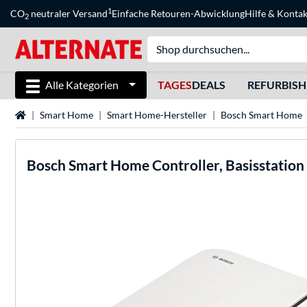
1
CO
neutraler Versand
Einfache Retouren-Abwicklung
Hilfe
&
Kontak
2
Alle Kategorien
TAGES
DEALS
REFURBIS
Startseite
Smart Home
Smart Home-Hersteller
Bosch Smart Home
Bosch
Smart Home Controller, Basisstation