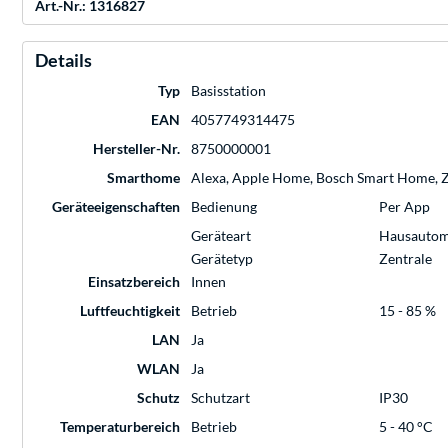
Art.-Nr.: 1316827
Details
Typ
Basisstation
EAN
4057749314475
Hersteller-Nr.
8750000001
Smarthome
Alexa, Apple Home, Bosch Smart Home, 
Geräteeigenschaften
Bedienung
Per App
Geräteart
Hausautom
Gerätetyp
Zentrale
Einsatzbereich
Innen
Luftfeuchtigkeit
Betrieb
15 - 85 %
LAN
Ja
WLAN
Ja
Schutz
Schutzart
IP30
Temperaturbereich
Betrieb
5 - 40 °C