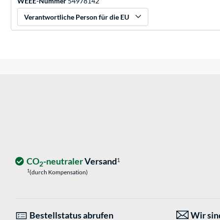
WEEE-Nummer
54978142
Verantwortliche Person für die EU
CO
-neutraler
Versand
1
2
1
(durch Kompensation)
Bestellstatus abrufen
Wir sind