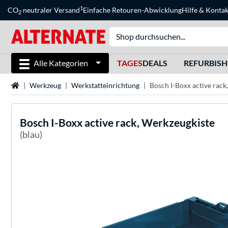
1
CO
neutraler Versand
Einfache Retouren-Abwicklung
Hilfe
&
Kontak
2
Alle Kategorien
TAGES
DEALS
REFURBIS
Startseite
Werkzeug
Werkstatteinrichtung
Bosch I-Boxx active rack
Bosch
I-Boxx active rack, Werkzeugkiste
(blau)