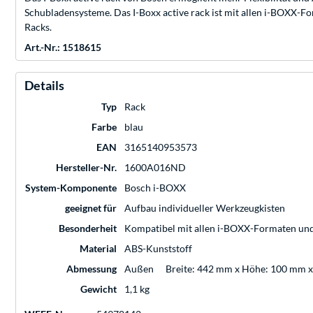
Schubladensysteme. Das I-Boxx active rack ist mit allen i-BOXX-For
Racks.
Art.-Nr.: 1518615
Details
Typ
Rack
Farbe
blau
EAN
3165140953573
Hersteller-Nr.
1600A016ND
System-Komponente
Bosch i-BOXX
geeignet für
Aufbau individueller Werkzeugkisten
Besonderheit
Kompatibel mit allen i-BOXX-Formaten und
Material
ABS-Kunststoff
Abmessung
Außen
Breite: 442 mm x Höhe: 100 mm x
Gewicht
1,1 kg