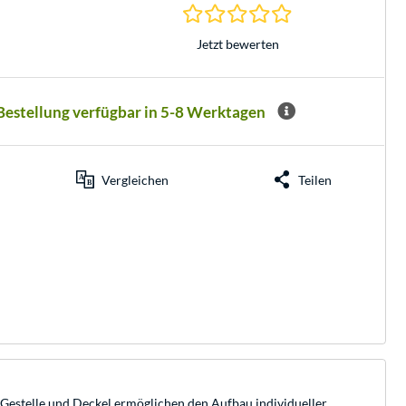
0.0 Sterne bei 0 Be
Jetzt bewerten
 Bestellung verfügbar in 5-8 Werktagen
Vergleichen
Teilen
 Gestelle und Deckel ermöglichen den Aufbau individueller