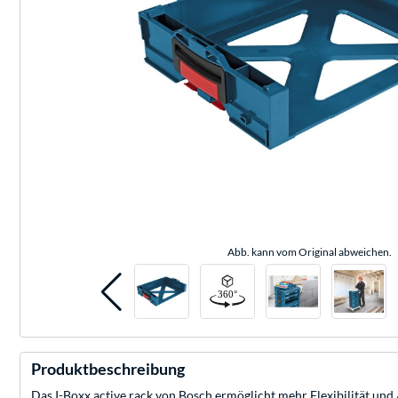
Abb. kann vom Original abweichen.
Produktbeschreibung
Das I-Boxx active rack von Bosch ermöglicht mehr Flexibilität un