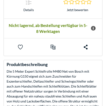
0.0 Stern
Jetzt bewerten
Details
Nicht lagernd, ab Bestellung verfügbar in 5-
8 Werktagen
Produktbeschreibung
Die 5 Meter Expert Schleifrolle M480 Net von Bosch mit
Körnung G150 eignet sich zum Zuschneiden für
Exzenterschleifer, Deltaschleifer und Schwingschleifer oder
auch zum Handschleifen mit Schleifklötzen. Die Schleifblätter
mit offener Netzstruktur sorgen in Verbindung mit einer
Absaugung für ein nahezu staubfreies Schleifen und Aufrauen
von Holz und Lackoberflächen. Die offene Struktur ermöglicht