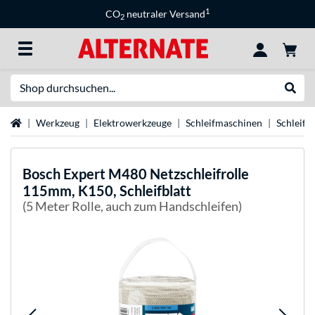
1
CO
neutraler Versand
2
Suche
Suche
Startseite
Werkzeug
Elektrowerkzeuge
Schleifmaschinen
Schleifmi
Bosch
Expert M480 Netzschleifrolle
115mm, K150, Schleifblatt
(5 Meter Rolle, auch zum Handschleifen)