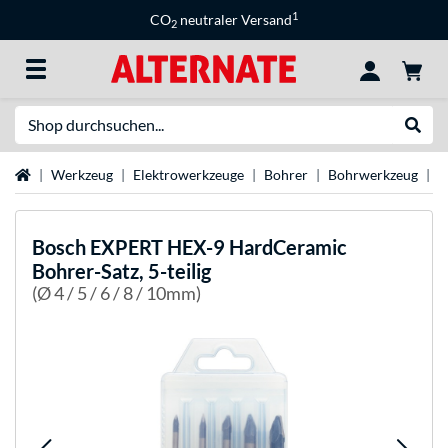
1
CO
neutraler Versand
2
Suche
Suche
Startseite
Werkzeug
Elektrowerkzeuge
Bohrer
Bohrwerkzeug
B
Bosch
EXPERT HEX-9 HardCeramic
Bohrer-Satz, 5-teilig
(Ø 4 / 5 / 6 / 8 / 10mm)