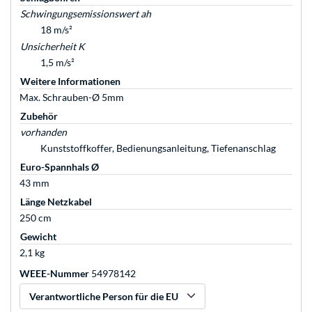
Schwingungsemissionswert ah
18 m/s²
Unsicherheit K
1,5 m/s²
Weitere Informationen
Max. Schrauben-Ø 5mm
Zubehör
vorhanden
Kunststoffkoffer, Bedienungsanleitung, Tiefenanschlag
Euro-Spannhals Ø
43 mm
Länge Netzkabel
250 cm
Gewicht
2,1 kg
WEEE-Nummer
54978142
Verantwortliche Person für die EU