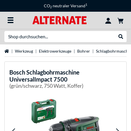
1
CO
neutraler Versand
2
Suche
Suche
Startseite
Werkzeug
Elektrowerkzeuge
Bohrer
Schlagbohrmaschi
Bosch
Schlagbohrmaschine
UniversalImpact 7500
(grün/schwarz, 750 Watt, Koffer)