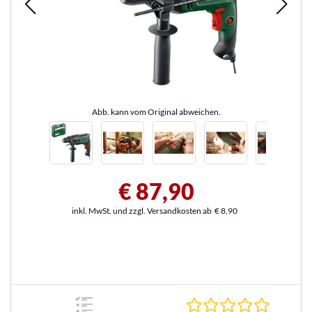
Abb. kann vom Original abweichen.
€ 87,90
inkl. MwSt. und zzgl. Versandkosten ab
€ 8,90
0.0 Stern