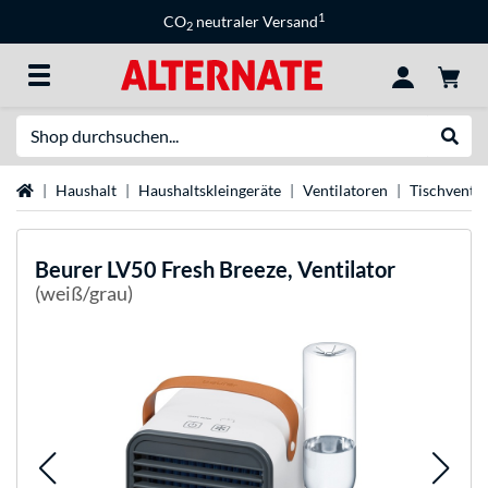
1
CO
neutraler Versand
2
Suche
Suche
Startseite
Haushalt
Haushaltskleingeräte
Ventilatoren
Tischventil
Beurer
LV50 Fresh Breeze, Ventilator
(weiß/grau)