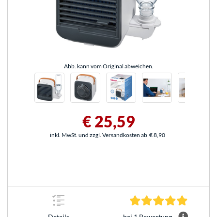
Abb. kann vom Original abweichen.
€ 25,59
inkl. MwSt. und zzgl. Versandkosten ab
€ 8,90
5.0 Stern
bei 1 Bewertung
Details