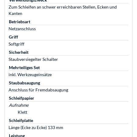
Zum Schleifen an schwer erreichbaren Stellen, Ecken und
Kanten
Betriebsart
Netzanschluss
Griff
Softgriff
Sicherheit
Staubversiegelter Schalter
Mehrteiliges Set
inkl. Werkzeugeinsätze
Staubabsaugung
Anschluss für Fremdabsaugung
Schleifpapier
Aufnahme
Klett
Schleifplatte
Länge (Ecke zu Ecke) 133 mm
Leistung