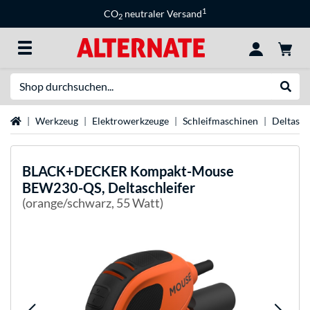
1
CO
neutraler Versand
2
Suche
Suche
Startseite
Werkzeug
Elektrowerkzeuge
Schleifmaschinen
Deltasch
BLACK+DECKER
Kompakt-Mouse
BEW230-QS, Deltaschleifer
(orange/schwarz, 55 Watt)