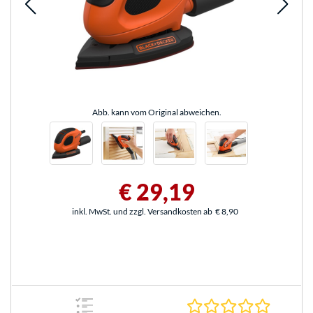
Abb. kann vom Original abweichen.
€ 29,19
inkl. MwSt. und zzgl. Versandkosten ab
€ 8,90
0.0 Stern