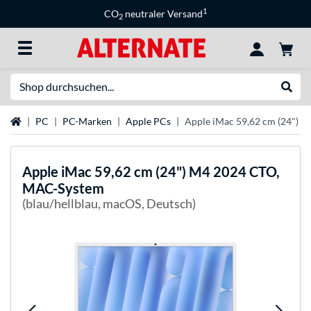
1
CO
neutraler Versand
2
Suche
Suche
Startseite
PC
PC-Marken
Apple PCs
Apple iMac 59,62 cm (24") 
Apple
iMac 59,62 cm (24") M4 2024 CTO,
MAC-System
(blau/hellblau, macOS, Deutsch)