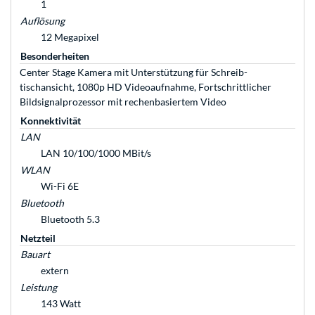
1
Auflösung
12 Megapixel
Besonderheiten
Center Stage Kamera mit Unter­stüt­zung für Schreib­
tischansicht, 1080p HD Video­auf­nahme, Fort­schrittlicher
Bildsignal­prozessor mit rechen­basiertem Video
Konnektivität
LAN
LAN 10/100/1000 MBit/s
WLAN
Wi-Fi 6E
Bluetooth
Bluetooth 5.3
Netzteil
Bauart
extern
Leistung
143 Watt