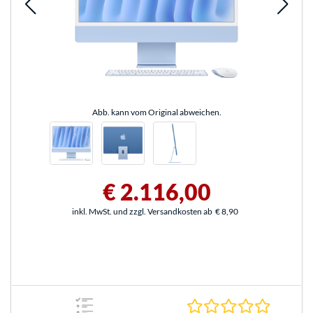
Abb. kann vom Original abweichen.
€ 2.116,00
inkl. MwSt. und zzgl. Versandkosten ab
€ 8,90
0.0 Stern