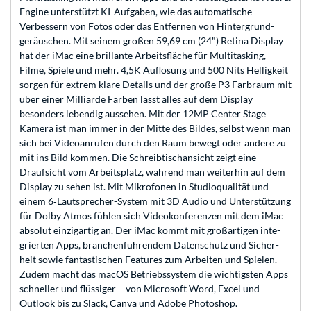
Engine unter­stützt KI-Auf­gaben, wie das auto­ma­tische
Verbessern von Fotos oder das Entfernen von Hinter­grund­
geräuschen. Mit seinem großen 59,69 cm (24") Retina Dis­play
hat der iMac eine brillante Arbeits­fläche für Multi­tasking,
Filme, Spiele und mehr. 4,5K Auf­lösung und 500 Nits Helligkeit
sorgen für extrem klare Details und der große P3 Farb­raum mit
über einer Milliarde Farben lässt alles auf dem Dis­play
besonders lebendig aus­sehen. Mit der 12MP Center Stage
Kamera ist man immer in der Mitte des Bildes, selbst wenn man
sich bei Video­anrufen durch den Raum bewegt oder andere zu
mit ins Bild kommen. Die Schreib­tisch­ansicht zeigt eine
Draufsicht vom Arbeits­platz, während man weiter­hin auf dem
Display zu sehen ist. Mit Mikro­fonen in Studio­qualität und
einem 6‑Laut­sprecher-System mit 3D Audio und Unter­stüt­zung
für Dolby Atmos fühlen sich Video­konferenzen mit dem iMac
absolut einzig­artig an. Der iMac kommt mit groß­artigen inte­
grierten Apps, branchen­führendem Daten­schutz und Sicher­
heit sowie fan­tas­tischen Features zum Arbeiten und Spielen.
Zudem macht das macOS Betriebssystem die wichtigsten Apps
schneller und flüssiger – von Microsoft Word, Excel und
Outlook bis zu Slack, Canva und Adobe Photoshop.