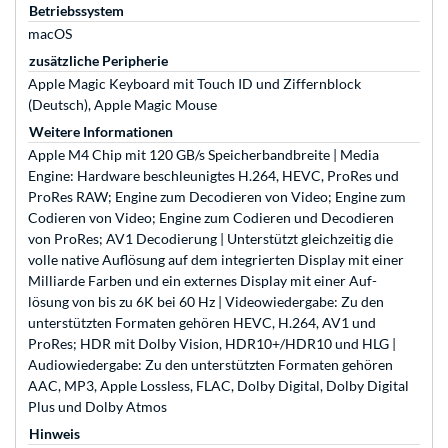
Betriebssystem
macOS
zusätzliche Peripherie
Apple Magic Keyboard mit Touch ID und Ziffernblock
(Deutsch), Apple Magic Mouse
Weitere Informationen
Apple M4 Chip mit 120 GB/s Speicher­bandbreite | Media
Engine: Hard­ware be­schleunigtes H.264, HEVC, ProRes und
ProRes RAW; Engine zum Decodieren von Video; Engine zum
Codieren von Video; Engine zum Codieren und Decodieren
von ProRes; AV1 Decodierung | Unterstützt gleich­zeitig die
volle native Auf­lösung auf dem inte­grierten Dis­play mit einer
Milliarde Farben und ein externes Dis­play mit einer Auf­
lösung von bis zu 6K bei 60 Hz | Video­wiedergabe: Zu den
unter­stützten Formaten gehören HEVC, H.264, AV1 und
ProRes; HDR mit Dolby Vision, HDR10+/HDR10 und HLG |
Audio­wiedergabe: Zu den unter­stützten Formaten gehören
AAC, MP3, Apple Lossless, FLAC, Dolby Digital, Dolby Digital
Plus und Dolby Atmos
Hinweis