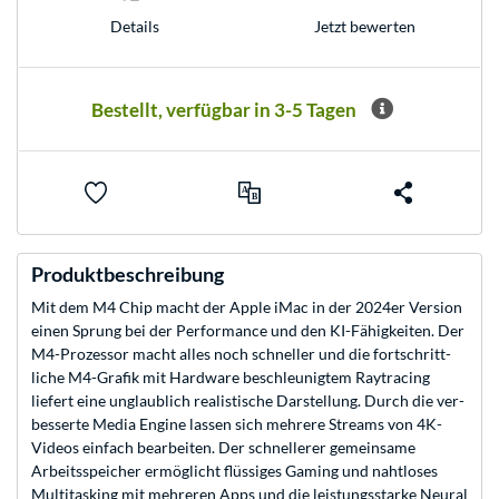
Jetzt bewerten
Details
Bestellt, verfügbar in 3-5 Tagen
Produktbeschreibung
Mit dem M4 Chip macht der Apple iMac in der 2024er Version
einen Sprung bei der Per­for­mance und den KI-Fähig­keiten. Der
M4-Prozessor macht alles noch schneller und die fort­schritt­
liche M4-Grafik mit Hard­ware be­schleunigtem Raytracing
liefert eine unglaub­lich realistische Darstellung. Durch die ver­
besserte Media Engine lassen sich mehrere Streams von 4K-
Videos ein­fach bear­beiten. Der schnellerer gemein­same
Arbeits­speicher ermög­licht flüssiges Gaming und naht­loses
Multi­tasking mit mehreren Apps und die leistungs­starke Neural