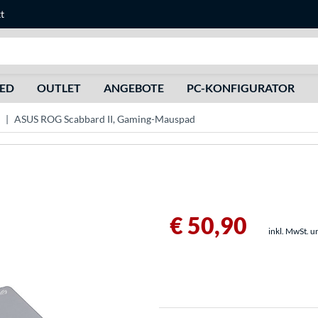
t
Suche
HED
OUTLET
ANGEBOTE
PC-KONFIGURATOR
ASUS ROG Scabbard II, Gaming-Mauspad
€ 50,90
inkl. MwSt. u