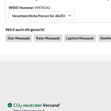
WEEE-Nummer
54978142
Verantwortliche Person für die EU
Wird auch oft gesucht
Glas-Mauspads
Razer Mauspads
Logitech Mauspads
SteelS
CO
-neutraler
Versand
1
2
1
(durch Kompensation)