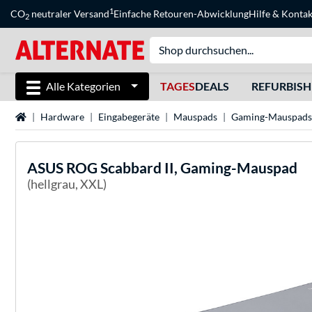
1
CO
neutraler Versand
Einfache Retouren-Abwicklung
Hilfe
&
Kontak
2
Alle Kategorien
TAGES
DEALS
REFURBIS
Startseite
Hardware
Eingabegeräte
Mauspads
Gaming-Mauspads
ASUS
ROG Scabbard II, Gaming-Mauspad
(hellgrau, XXL)