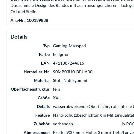
Das schmale Design des Randes mit ausfransungssicheren, flach gen
Ort und Stelle.
Art.-Nr.: 100139838
Details
Typ
Gaming-Mauspad
Farbe
hellgrau
EAN
4711387244616
Hersteller-Nr.
90MP03H0-BPUA00
Material
Stoff, Naturgummi
Oberflächenstruktur
fein
Größe
XXL
Details
wasserabweisende Oberfläche, rutschfeste 
Feature
Nano-Schutzbeschichtung in Militärqualität
Zubehör
vorhanden
1x ROG
Abmessungen
Breite: 900 mm x Höhe: 3 mm x Tiefe/Läng