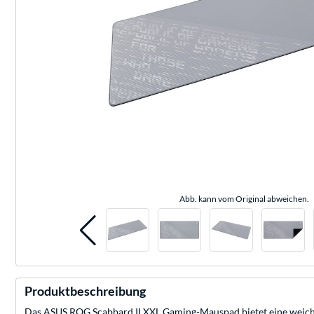
Abb. kann vom Original abweichen.
Produktbeschreibung
Das ASUS ROG Scabbard II XXL Gaming-Mauspad bietet eine weiche S