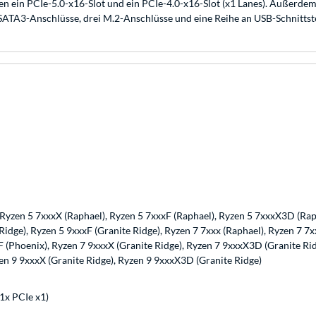
ein PCIe-5.0-x16-Slot und ein PCIe-4.0-x16-Slot (x1 Lanes). Außer
r SATA3-Anschlüsse, drei M.2-Anschlüsse und eine Reihe an USB-Schnittste
 Ryzen 5 7xxxX (Raphael), Ryzen 5 7xxxF (Raphael), Ryzen 5 7xxxX3D (Raph
Ridge), Ryzen 5 9xxxF (Granite Ridge), Ryzen 7 7xxx (Raphael), Ryzen 7 
F (Phoenix), Ryzen 7 9xxxX (Granite Ridge), Ryzen 7 9xxxX3D (Granite Rid
n 9 9xxxX (Granite Ridge), Ryzen 9 9xxxX3D (Granite Ridge)
 1x PCIe x1)