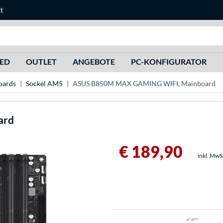
t
Suche
HED
OUTLET
ANGEBOTE
PC-KONFIGURATOR
ards
Sockel AM5
ASUS B850M MAX GAMING WIFI, Mainboard
ard
€ 189,90
inkl. MwS