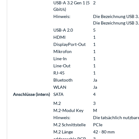
USB-A 3.2 Gen 1 (5
2
Gbit/s)
Hinweis:
Die Bezeichnung USB 3.
Die Bezeichnung USB 3.
USB-A 2.0
5
HDMI
1
DisplayPort-Out
1
Mikrofon
1
Line-In
1
Line-Out
1
RJ-45
1
Bluetooth
Ja
WLAN
Ja
Anschlüsse (intern)
SATA
4
M.2
3
M.2-Modul Key
M
Hinweis:
Die tatsächlich nutzba
M.2 Schnittstelle
PCIe
M.2 Länge
42 - 80 mm
addressable RGB
3