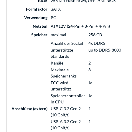
BIOS
256 Mb Flash ROM, UEFI AMI BIOS
Formfaktor
µATX
Verwendung
PC
Netzteil
ATX12V (24-Pin + 8-Pin + 4-Pin)
Speicher
maximal
256 GB
Anzahl der Sockel
4x DDR5
unterstützte
up to DDR5-8000
Standards
Kanäle
2
Maximale
8
Speicherranks
ECC wird
Ja
unterstützt
Speichercontroller
Ja
in CPU
Anschlüsse (extern)
USB-C 3.2 Gen 2
1
(10 Gbit/s)
USB-A 3.2 Gen 2
1
(10 Gbit/s)