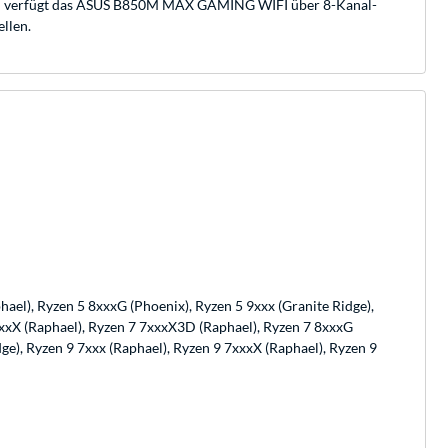
dem verfügt das ASUS B850M MAX GAMING WIFI über 8-Kanal-
llen.
ael), Ryzen 5 8xxxG (Phoenix), Ryzen 5 9xxx (Granite Ridge),
7xxxX (Raphael), Ryzen 7 7xxxX3D (Raphael), Ryzen 7 8xxxG
ge), Ryzen 9 7xxx (Raphael), Ryzen 9 7xxxX (Raphael), Ryzen 9