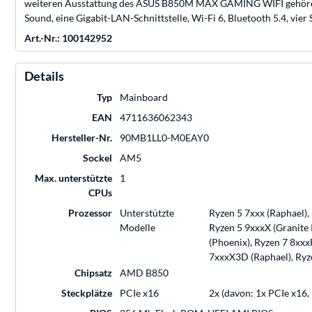
weiteren Ausstattung des ASUS B850M MAX GAMING WIFI gehören 
Sound, eine Gigabit-LAN-Schnittstelle, Wi-Fi 6, Bluetooth 5.4, vie
Art.-Nr.: 100142952
Details
Typ
Mainboard
EAN
4711636062343
Hersteller-Nr.
90MB1LL0-M0EAY0
Sockel
AM5
Max. unterstützte
1
CPUs
Prozessor
Unterstützte
Ryzen 5 7xxx (Raphael),
Modelle
Ryzen 5 9xxxX (Granite 
(Phoenix), Ryzen 7 8xxx
7xxxX3D (Raphael), Ryze
Chipsatz
AMD B850
Steckplätze
PCIe x16
2x (davon: 1x PCIe x16,