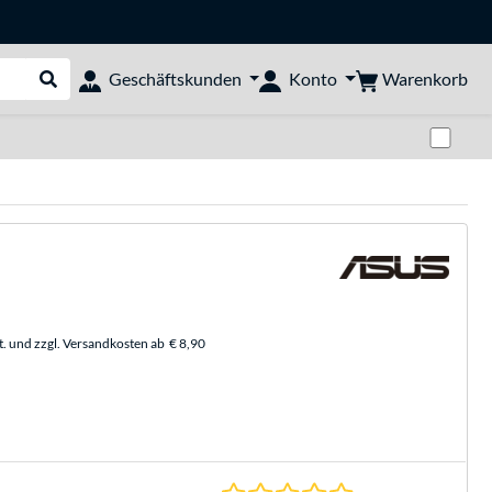
Warenkorb
Geschäftskunden
Konto
Suche durchführen
Zwi
t. und zzgl. Versandkosten ab
€ 8,90
0.0 Sterne bei 0 Be