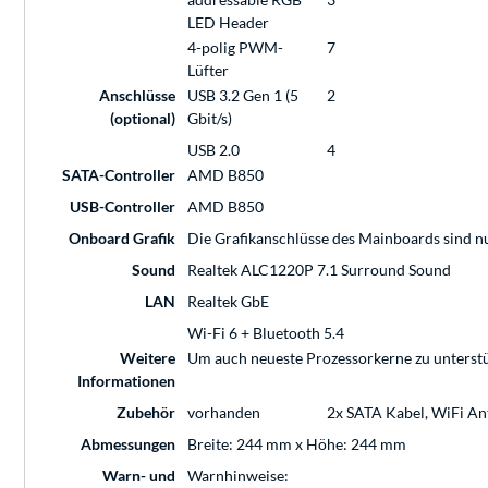
LED Header
4-polig PWM-
7
Lüfter
Anschlüsse
USB 3.2 Gen 1 (5
2
(optional)
Gbit/s)
USB 2.0
4
SATA-Controller
AMD B850
USB-Controller
AMD B850
Onboard Grafik
Die Grafikanschlüsse des Mainboards sind n
Sound
Realtek ALC1220P 7.1 Surround Sound
LAN
Realtek GbE
Wi-Fi 6 + Bluetooth 5.4
Weitere
Um auch neueste Prozessorkerne zu unterstütz
Informationen
Zubehör
vorhanden
2x SATA Kabel, WiFi An
Abmessungen
Breite: 244 mm x Höhe: 244 mm
Warn- und
Warnhinweise: