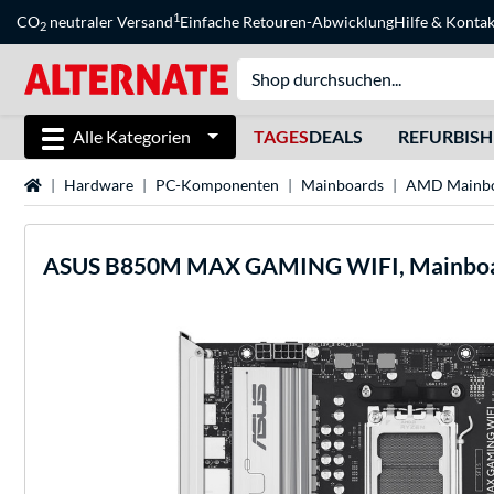
1
CO
neutraler Versand
Einfache Retouren-Abwicklung
Hilfe
&
Kontak
2
Alle Kategorien
TAGES
DEALS
REFURBIS
Startseite
Hardware
PC-Komponenten
Mainboards
AMD Mainbo
ASUS
B850M MAX GAMING WIFI, Mainbo