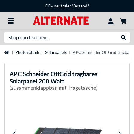
1
CO
neutraler Versand
2
Suche
Suche
Startseite
Photovoltaik
Solarpanels
APC Schneider OffGrid tragbares
APC
Schneider OffGrid tragbares
Solarpanel 200 Watt
(zusammenklappbar, mit Tragetasche)