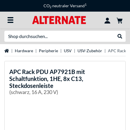
1
CO
neutraler Versand
2
Suche
Suche
Startseite
Hardware
Peripherie
USV
USV-Zubehör
APC Rack PD
APC
Rack PDU AP7921B mit
Schaltfunktion, 1HE, 8x C13,
Steckdosenleiste
(schwarz, 16 A, 230 V)