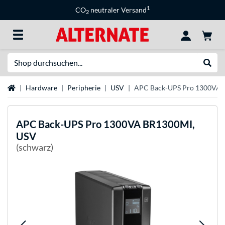
1
CO
neutraler Versand
2
Suche
Suche
Startseite
Hardware
Peripherie
USV
APC Back-UPS Pro 1300VA 
APC
Back-UPS Pro 1300VA BR1300MI,
USV
(schwarz)