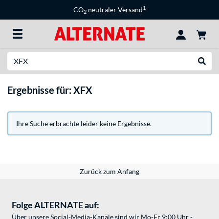
1
CO
neutraler Versand
2
Suche
Suche
Ergebnisse für: XFX
Ihre Suche erbrachte leider keine Ergebnisse.
Zurück zum Anfang
Folge ALTERNATE auf:
Über unsere Social-Media-Kanäle sind wir Mo-Fr 9:00 Uhr -