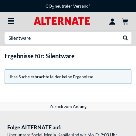
1
CO
neutraler Versand
2
Suche
Suche
Ergebnisse für: Silentware
Ihre Suche erbrachte leider keine Ergebnisse.
Zurück zum Anfang
Folge ALTERNATE auf:
Über unsere Social-Media-Kanäle sind wir Mo-Fr 9:00 Uhr -