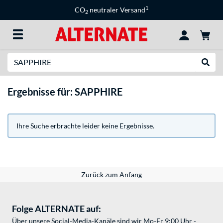
1
CO
neutraler Versand
2
Suche
Suche
Ergebnisse für: SAPPHIRE
Ihre Suche erbrachte leider keine Ergebnisse.
Zurück zum Anfang
Folge ALTERNATE auf:
Über unsere Social-Media-Kanäle sind wir Mo-Fr 9:00 Uhr -