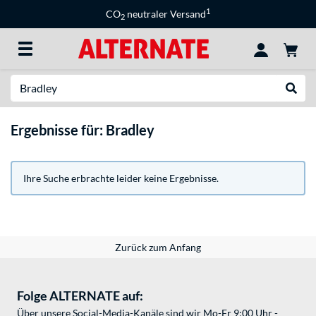
1
CO
neutraler Versand
2
Suche
Suche
Ergebnisse für: Bradley
Ihre Suche erbrachte leider keine Ergebnisse.
Zurück zum Anfang
Folge ALTERNATE auf:
Über unsere Social-Media-Kanäle sind wir Mo-Fr 9:00 Uhr -