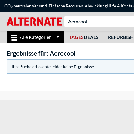
1
CO
neutraler Versand
Einfache Retouren-Abwicklung
Hilfe
&
Kontak
2
Alle Kategorien
TAGES
DEALS
REFURBIS
Ergebnisse für: Aerocool
Ihre Suche erbrachte leider keine Ergebnisse.