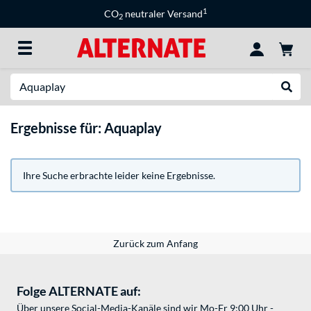
1
CO
neutraler Versand
2
Suche
Suche
Ergebnisse für: Aquaplay
Ihre Suche erbrachte leider keine Ergebnisse.
Zurück zum Anfang
Folge ALTERNATE auf:
Über unsere Social-Media-Kanäle sind wir Mo-Fr 9:00 Uhr -