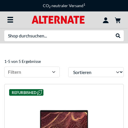
1
CO
neutraler Versand
2
Suche
Suche
1-5 von 5 Ergebnisse
Sortieren
Filtern
REFURBISHED