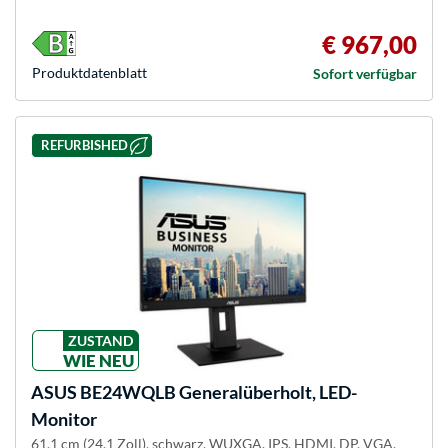
€ 967,00
Produkt­datenblatt
Sofort verfügbar
REFURBISHED
ZUSTAND
WIE NEU
ASUS
BE24WQLB Generalüberholt, LED-
Monitor
61.1 cm (24.1 Zoll), schwarz, WUXGA, IPS, HDMI, DP, VGA,