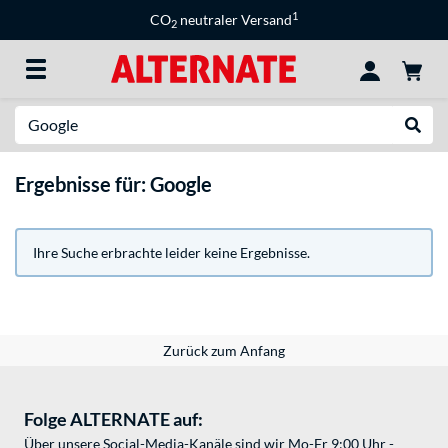
1
CO
neutraler Versand
2
Suche
Suche
Ergebnisse für: Google
Ihre Suche erbrachte leider keine Ergebnisse.
Zurück zum Anfang
Folge ALTERNATE auf:
Über unsere Social-Media-Kanäle sind wir Mo-Fr 9:00 Uhr -